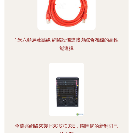
1米六類屏蔽跳線 網絡設備連接與綜合布線的高性
能選擇
全萬兆網絡來襲 H3C S7003E，園區網的新利刃已