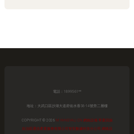
電話：1899561**
地址：大武口區沙湖大道府佑水香38-14號旁二層樓
COPYRIGHT © 2026
M.YANGYALI.CN
網絡設備
寧夏回族
自治區通信產業服務有限公司智安數據科技分公司
網絡設