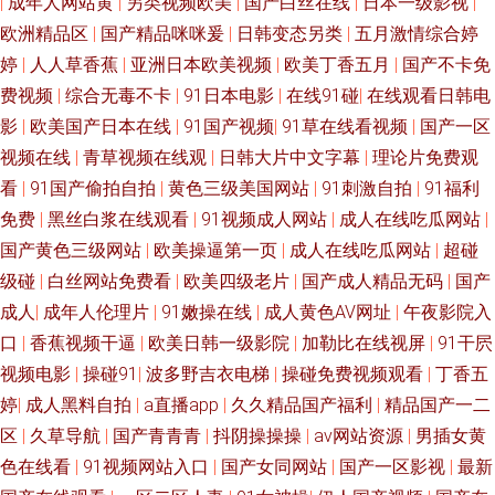
|
成年人网站黄
|
另类视频欧美
|
国产白丝在线
|
日本一级影视
|
爱成人网站 国产成人综合视频在线 91海外资源 久久嫩草精品久 91精片 欧美
欧洲精品区
|
国产精品咪咪爰
|
日韩变态另类
|
五月激情综合婷
青娇喷水免费视频 欧美成人图片网 91视频免贵观看 成人视频无乱码 东方AV
婷
|
人人草香蕉
|
亚洲日本欧美视频
|
欧美丁香五月
|
国产不卡免
费视频
|
综合无毒不卡
|
91日本电影
|
在线91碰
|
在线观看日韩电
最新 极品黑丝啪啪免费观看 久久香蕉网av 男人人天堂ab在线 欧美日韩网站
影
|
欧美国产日本在线
|
91国产视频
|
91草在线看视频
|
国产一区
视频在线
|
青草视频在线观
|
日韩大片中文字幕
|
理论片免费观
探花黑丝啪 午夜天堂精品久久网 亚洲特色色情三级毛片 亚洲男人天堂手机
看
|
91国产偷拍自拍
|
黄色三级美国网站
|
91刺激自拍
|
91福利
免费
|
黑丝白浆在线观看
|
91视频成人网站
|
成人在线吃瓜网站
|
版 91成人一级片 91官方传谋免费线观看 91妹妹 91视频日本情侣 国产91九
国产黄色三级网站
|
欧美操逼第一页
|
成人在线吃瓜网站
|
超碰
级碰
|
白丝网站免费看
|
欧美四级老片
|
国产成人精品无码
|
国产
色蝌蚪视频 韩国AV资源网 九月丁香七月婷婷 91看片看婬黄大片 99青草在线
成人
|
成年人伦理片
|
91嫩操在线
|
成人黄色AV网址
|
午夜影院入
视频 九一综合色 玖玖爱资源网 麻豆免费看网页 日比打炮 天美传媒A片 亚州
口
|
香蕉视频干逼
|
欧美日韩一级影院
|
加勒比在线视屏
|
91干屄
视频电影
|
操碰91
|
波多野吉衣电梯
|
操碰免费视频观看
|
丁香五
成A 中文福利导航 91n在线观看日韩嗯 91色蝌蚪在线视频 99超碰导航 超碰
婷
|
成人黑料自拍
|
a直播app
|
久久精品国产福利
|
精品国产一二
区
|
久草导航
|
国产青青青
|
抖阴操操操
|
av网站资源
|
男插女黄
人人草人人人 国自12页 老司机视频入口 欧美成人A区 91久久一 日韩123区
色在线看
|
91视频网站入口
|
国产女同网站
|
国产一区影视
|
最新