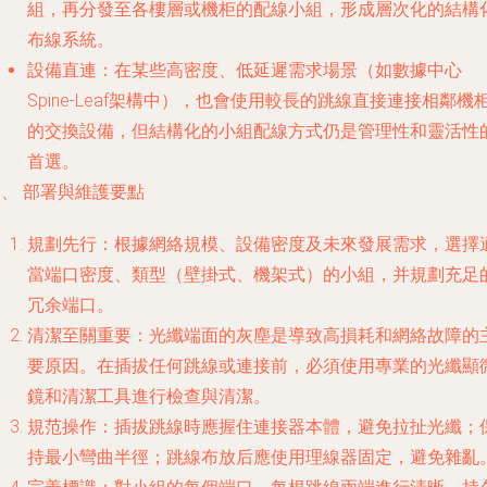
組，再分發至各樓層或機柜的配線小組，形成層次化的結構
布線系統。
設備直連
：在某些高密度、低延遲需求場景（如數據中心
Spine-Leaf架構中），也會使用較長的跳線直接連接相鄰機
的交換設備，但結構化的小組配線方式仍是管理性和靈活性
首選。
、 部署與維護要點
規劃先行
：根據網絡規模、設備密度及未來發展需求，選擇
當端口密度、類型（壁掛式、機架式）的小組，并規劃充足
冗余端口。
清潔至關重要
：光纖端面的灰塵是導致高損耗和網絡故障的
要原因。在插拔任何跳線或連接前，必須使用專業的光纖顯
鏡和清潔工具進行檢查與清潔。
規范操作
：插拔跳線時應握住連接器本體，避免拉扯光纖；
持最小彎曲半徑；跳線布放后應使用理線器固定，避免雜亂