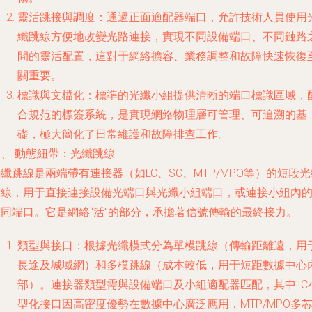
靈活跳接與調度
：通過正面適配器端口，允許技術人員使用
纖跳線方便地改變光路連接，實現不同設備端口、不同鏈路
間的靈活配置，這對于網絡擴容、業務調整和故障快速恢復
關重要。
標識與文檔化
：標準的光纖小組提供清晰的端口標識區域，
合規范的標簽系統，是實現網絡物理層可管理、可追溯的基
礎，極大簡化了日常維護和故障排查工作。
、 動態紐帶：光纖跳線
纖跳線是兩端帶有連接器（如LC、SC、MTP/MPO等）的短段光
軟線，用于直接連接設備光端口與光纖小組端口，或連接小組內
不同端口。它是網絡“活”的部分，承擔著信號傳輸的最終接力。
類型與接口
：根據光纖模式分為單模跳線（傳輸距離遠，用
長途及城域網）和多模跳線（成本較低，用于短距數據中心
部）。連接器類型需與設備端口及小組適配器匹配，其中LC
型化接口因高密度優勢在數據中心廣泛應用，MTP/MPO多