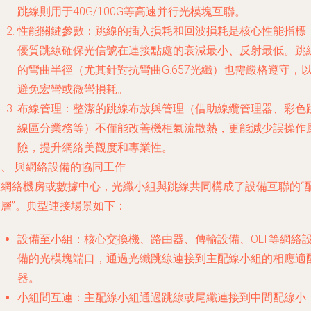
跳線則用于40G/100G等高速并行光模塊互聯。
性能關鍵參數
：跳線的插入損耗和回波損耗是核心性能指標
優質跳線確保光信號在連接點處的衰減最小、反射最低。跳
的彎曲半徑（尤其針對抗彎曲G.657光纖）也需嚴格遵守，
避免宏彎或微彎損耗。
布線管理
：整潔的跳線布放與管理（借助線纜管理器、彩色
線區分業務等）不僅能改善機柜氣流散熱，更能減少誤操作
險，提升網絡美觀度和專業性。
三、 與網絡設備的協同工作
在網絡機房或數據中心，光纖小組與跳線共同構成了設備互聯的“
線層”。典型連接場景如下：
設備至小組
：核心交換機、路由器、傳輸設備、OLT等網絡
備的光模塊端口，通過光纖跳線連接到主配線小組的相應適
器。
小組間互連
：主配線小組通過跳線或尾纖連接到中間配線小