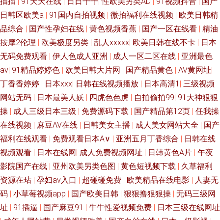
插插
|
91天天在线
|
日日干干
|
性欧美另类AD
|
91视频抖音
|
国产
一久久人 东方在线正在进入AV 国产精品污 九操大香蕉视频9 九九RE精品视
日韩区欧美a
|
91国内自拍视频
|
微拍福利在线视频
|
欧美日韩精
频 欧美老色网 欧美色综 欧美日爱 欧美日韩久久日 欧美精品H片 日韩精品一
品综合
|
国产性孕妇在线
|
黄色视频香蕉
|
国产一区在线看
|
精油
按摩2伦理
|
欧美极度另类
|
乱人xxxxx
|
欧美日韩在线不卡
|
日本
色色污污视频 五月天婷婷基地 性欧美首页另类 亚洲国产欧美日本 影音先锋
无码免费观看
|
伊人色成人亚洲
|
成人一区二区在线
|
亚洲最色
av
|
91精品婷婷色
|
欧美日韩大片网
|
国产精品黄色
|
AV黄网址
|
av资源色图 91大香蕉 91官网国产 91超碰免费资源站 91磁力 91高跟白丝在
丁香香婷婷
|
日本xxx
|
日韩在线视频播放
|
日本高清1
|
三级视频
网站无码
|
日本最美人妖
|
四虎色色虎
|
自拍偷拍99
|
91大神狠狠
线观看 91色 91亚色正在播放 91主播福利视频 91足交网 av激情片 豆花社区
操
|
成人三级日本三级
|
免费源码下载
|
国产精品第12页
|
任我操
网址 福利社老司机91 国产熟nv91 精品久成人久九 久草社区蜜臀 欧美久久
在线视频
|
麻豆AV在线
|
日韩美女主播
|
成人美女网站大全
|
国产
福利在线观看
|
免费观看日本A∨
|
亚洲五月丁香综合
|
日韩在线
区 欧美日韩国产操逼网 欧美性一区 欧美性爱va 熟妇人妻一区二区 五月天婷
视频观看
|
日本在线网
|
成人免费视频网址
|
日韩黄色A片
|
午夜
影院国产在线
|
亚州欧美另类色图
|
黄色短视频下载
|
久草福利
婷色图 五月丁香淫淫网 午夜福利影院网址 91大神孕妇 91福利导航视频 成人
资源在玷
|
孕妇av入口
|
超碰碰免费
|
欧美精品在线电影
|
人妻无
码
|
小草莓视频app
|
国产欧美日韩
|
狠狠撸狠狠操
|
无码三级网
香蕉tv网站 九九热导航 91韩国伊人五码 成人不卡一区 91n福利姬视频 玖玖
址
|
91插逼
|
国产麻豆91
|
牛牛性爱视频免费
|
日本三级在线网址