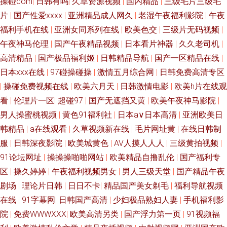
操碰com
|
日韩有吗
|
久草资源视频
|
国内精品
|
三级毛片三级毛
片
|
国产性爱xxxⅹ
|
亚洲精品成人网久
|
老湿午夜福利影院
|
午夜
福利手机在线
|
亚洲女同系列在线
|
欧美色交
|
三级片无码视频
|
午夜神马伦理
|
国产午夜精品视频
|
日本看片神器
|
久久老司机
|
高清精品
|
国产极品福利姬
|
日韩精品导航
|
国产一区精品在线
|
日本xxx在线
|
97碰操碰操
|
激情五月综合网
|
日韩免费高清专区
|
操碰免费视频在线
|
欧美六月天
|
日韩激情电影
|
欧美h片在线观
看
|
伦理片一区
|
超碰97
|
国产无遮挡又黄
|
欧美午夜神马影院
|
男人操蜜桃视频
|
黄色91福利社
|
日本a∨日本高清
|
亚洲欧美日
韩精品
|
a在线观看
|
久草视频新在线
|
毛片网址黄
|
在线日韩制
服
|
日韩深夜影院
|
欧美城黄色
|
AV人摸人人人
|
三级黄拍视频
|
91论坛网址
|
操操操啪啪网站
|
欧美精品自撸乱伦
|
国产福利专
区
|
操久婷婷
|
午夜福利视频男女
|
男人三级天堂
|
国产精品午夜
剧场
|
理论片日韩
|
日日不卡
|
精品国产美女剃毛
|
福利导航视频
在线
|
91字幕网
|
日韩国产高清
|
少妇极品熟妇人妻
|
手机福利影
院
|
免费WWWXXX
|
欧美高清另类
|
国产浮力第一页
|
91视频福