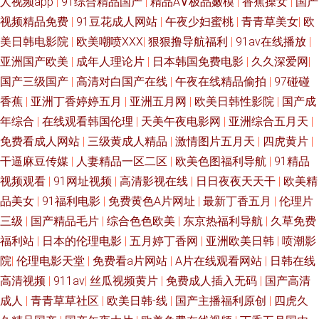
人视频app
|
91综合精品国产
|
精品A∨极品嫩模
|
香蕉操女
|
国产
豆毛片视频 久草天堂网 欧美福利姬的搜索结果 自拍第一六页 91社在线看 成
视频精品免费
|
91豆花成人网站
|
午夜少妇蜜桃
|
青青草美女
|
欧
美日韩电影院
|
欧美嘲喷XXX
|
狠狠撸导航福利
|
91av在线播放
|
人无码精品久久无套 海角伊人 久热国产久9 青青操aV 色色日韩av 先锋影音
亚洲国产欧美
|
成年人理论片
|
日本韩国免费电影
|
久久深爱网
|
av第一页 1024吃瓜官网入口 91伊人在线自拍 国产精品午夜福利一区 美女大
国产三级国产
|
高清对白国产在线
|
午夜在线精品偷拍
|
97碰碰
香蕉
|
亚洲丁香婷婷五月
|
亚洲五月网
|
欧美日韩性影院
|
国产成
片 色色五月激情网 亚洲国产日韩欧美综合 91超碰碰 91看斤 91在线美脚丝
年综合
|
在线观看韩国伦理
|
天美午夜电影网
|
亚洲综合五月天
|
免费看成人网站
|
三级黄成人精品
|
激情图片五月天
|
四虎黄片
|
袜 超碰人妻91 玖玖色资源 日韩国产毛片 一区二区伦理剧 91官网在线看 91
干逼麻豆传媒
|
人妻精品一区二区
|
欧美色图福利导航
|
91精品
视频观看
|
91网址视频
|
高清影视在线
|
日日夜夜天天干
|
欧美精
色鸡免费游戏入口 97资源站老师素人 东京热伊人av 黄色吊嗨78区内射 日本
品美女
|
91福利电影
|
免费黄色A片网址
|
最新丁香五月
|
伦理片
三级
|
国产精品毛片
|
综合色色欧美
|
东京热福利导航
|
久草免费
亚洲天堂日本国产 亚洲色8P 91看片淫黄大片AA av福利国产永久免费 高清
福利站
|
日本的伦理电影
|
五月婷丁香网
|
亚洲欧美日韩
|
喷潮影
无码内射 久久极品精品 欧美日韩成人一区 色五月婷婷免费福利 欧美精品瑟
院
|
伦理电影天堂
|
免费看a片网站
|
A片在线观看网站
|
日韩在线
高清视频
|
911av
|
丝瓜视频黄片
|
免费成人插入无码
|
国产高清
瑟 香蕉视频黄色 91福利姬国产视频 91在线免费观看网页 成人福利导航蜜桃
成人
|
青青草草社区
|
欧美日韩-线
|
国产主播福利原创
|
四虎久