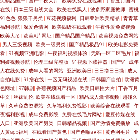
久精品国产
|
国产午夜大片
|
欧美免费在线视频
|
丁香五月国内
日韩人妻tst 91狼友视频在线观看 亚州综合影院 久久黄网 污导航在线观看
在线
|
日本三级电线大全
|
欧美在线黑人
|
波多野家庭教师
|
蜜桃
91色色
|
狠狠干另类
|
豆花视频福利
|
日韩亚洲欧美精品
|
青青草
69少妇导航 91美女在线观看 97人妻资源 豆花视频另类视频 精品国产一二
福利导航
|
深爱色情网
|
欧美四级在线观看
|
午夜性爱免费视频
|
欧美日韩乱爱干B 四虎毛片5 91le美女在线视频 91五月天超碰 超碰91免费人
欧美大吊
|
欧美A片网址
|
国产精品国产精品
|
欧美视频免费网站
|
男人三级视频
|
欧美一级另类
|
国产精品极品91
|
欧美电影免费
人妻 精品人妻久久精品人妻 欧美性爱综合 五月天四房播播影院 97热热热热
看
|
91视频亚洲电影
|
午夜福利视频体验
|
无码一区二区毛片
|
福
利姬视频导航
|
伦理三级完整版
|
91视频下载神器
|
国产91
|
成年
色 欧美国产欧美人成 白丝中出在线观看 91资源总站 色色99吊男同 91福利
人在线免费
|
成年人看的网站
|
亚洲欧美日
|
日日撸日日操
|
成人
自拍电影
|
91撸在线
|
一区无码视频在线
|
日韩国产自拍
|
欧洲黄
资源网站 97悠悠资源 九一破解版 日本不卡在线二区三区 91色啦国产蝌蚪 大
色网址
|
97韩剧
|
香蕉视频国产精品
|
欧美日韩性大片
|
丁香五月
中文
|
丝袜乱伦
|
欧美在线观看一区
|
精品成人激情视频
|
超碰久
香蕉伊人妻 a人人艹 日韩性爱一区二区 51福利视频导航 91成长人版网
草
|
久草免费资源站
|
久草福利免费视影
|
欧美综合在线观看
|
午
夜福利影视
|
成年免费影院
|
免费在线毛片网站
|
爱豆传媒在线
入口
|
亚洲欧美国产另类
|
日韩精品视频
|
国产激情免费播放
|
成
人黄app福利
|
在线看国产黄色
|
国产色啪a∨在
|
黄色网毛片
|
亚