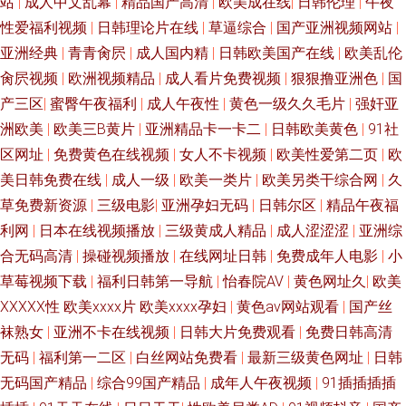
站
|
成人中文乱幕
|
精品国产高清
|
欧美成在线
|
日韩伦理
|
午夜
性爱福利视频
|
日韩理论片在线
|
草逼综合
|
国产亚洲视频网站
|
狼人 91福利视频夜 黄色片视频网站欧美 AV女优无码导航网址 香蕉伊人av 大
亚洲经典
|
青青肏屄
|
成人国内精
|
日韩欧美国产在线
|
欧美乱伦
肏屄视频
|
欧洲视频精品
|
成人看片免费视频
|
狠狠撸亚洲色
|
国
香蕉999狼 国产精品久久福利 精品久久99多吊 毛片内射久久一区 欧美性爱
产三区
|
蜜臀午夜福利
|
成人午夜性
|
黄色一级久久毛片
|
强奸亚
洲欧美
|
欧美三B黄片
|
亚洲精品卡一卡二
|
日韩欧美黄色
|
91社
视讯一区 人妖自蔚 日本韩国在线不卡视频 丝袜二去久久 91瑟瑟 91视频99
区网址
|
免费黄色在线视频
|
女人不卡视频
|
欧美性爱第二页
|
欧
美日韩免费在线
|
成人一级
|
欧美一类片
|
欧美另类干综合网
|
久
91自拍com 91制片厂大片黄色 阿v网址 aV无玛免费直播间 超碰91在线视 亚
草免费新资源
|
三级电影
|
亚洲孕妇无码
|
日韩尔区
|
精品午夜福
洲的黄色网址色悠悠 日韩久久 91巨乳黑丝高潮 91丝袜拍拍 91社电影院
利网
|
日本在线视频播放
|
三级黄成人精品
|
成人涩涩涩
|
亚洲综
合无码高清
|
操碰视频播放
|
在线网址日韩
|
免费成年人电影
|
小
99re免费无码 92伪娘黑料网 91尤物网址 99久久无码视频 97人妻中文字幕总
草莓视频下载
|
福利日韩第一导航
|
怡春院AV
|
黄色网址久
|
欧美
XXXXX性 欧美xxxx片 欧美xxxx孕妇
|
黄色av网站观看
|
国产丝
站 www超碰蜜桃 超碰97人人香蕉 东方影库四虎8848 东方四虎私人影院 国
袜熟女
|
亚洲不卡在线视频
|
日韩大片免费观看
|
免费日韩高清
无码
|
福利第一二区
|
白丝网站免费看
|
最新三级黄色网址
|
日韩
产欧美成人 国产玖精品 激情图区亚洲欧美日韩 色色爱影音先锋 av好福利 色
无码国产精品
|
综合99国产精品
|
成年人午夜视频
|
91插插插插