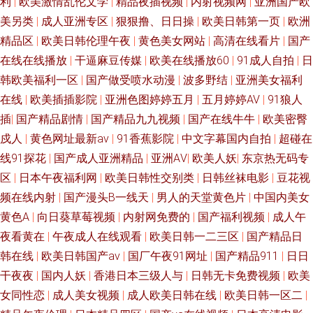
利
|
欧美激情乱伦文学
|
精品夜插视频
|
内射视频网
|
亚洲国产欧
美另类
|
成人亚洲专区
|
狠狠撸、日日操
|
欧美日韩第一页
|
欧洲
精品区
|
欧美日韩伦理午夜
|
黄色美女网站
|
高清在线看片
|
国产
在线在线播放
|
干逼麻豆传媒
|
欧美在线播放60
|
91成人自拍
|
日
韩欧美福利一区
|
国产做受喷水动漫
|
波多野结
|
亚洲美女福利
在线
|
欧美插插影院
|
亚洲色图婷婷五月
|
五月婷婷AV
|
91狼人
插
|
国产精品剧情
|
国产精品九九视频
|
国产在线牛牛
|
欧美密臀
戍人
|
黄色网址最新av
|
91香蕉影院
|
中文字幕国内自拍
|
超碰在
线91探花
|
国产成人亚洲精品
|
亚洲AⅤ
|
欧美人妖
|
东京热无码专
区
|
日本午夜福利网
|
欧美日韩性交别类
|
日韩丝袜电影
|
豆花视
频在线内射
|
国产漫头B一线天
|
男人的天堂黄色片
|
中国内美女
黄色A
|
向日葵草莓视频
|
内射网免费的
|
国产福利视频
|
成人午
夜看黄在
|
午夜成人在线观看
|
欧美日韩一二三区
|
国产精品日
韩在线
|
欧美日韩国产aⅴ
|
国厂午夜91网址
|
国产精品911
|
日日
干夜夜
|
国内人妖
|
香港日本三级人与
|
日韩无卡免费视频
|
欧美
女同性恋
|
成人美女视频
|
成人欧美日韩在线
|
欧美日韩一区二
|