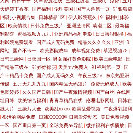
人网
|
日日干干
|
久草资源在线
|
三级在线看
|
三级a片免费
|
五月
天婷婷丁香花
|
国产福利
|
伦理美国
|
国产人兽第一页
|
91狠狠搞
|
福利小视频合集
|
日韩精品1区
|
伊人影院蕉久
|
91福利社体验
区
|
欧美情欲
|
日韩免费三级片
|
亚洲激情网
|
喷潮二区
|
最新福
利影院
|
蜜桃视频九九九
|
亚洲精品福利电影
|
日日撸狠狠撸
|
福
利影院免费观看
|
国产成人无码免费
|
精品久久久久久
|
亚洲18
网站
|
国产不卡一
|
欧美影院成年
|
成年视频免费
|
草逼视频78
|
日韩三级网
|
日夜国一区
|
男女强奸黄色影院
|
欧美三级电影
|
国
产精品三级在
|
91婷婷操屄
|
天美mv免费入
|
91福利第一页
|
国
产十精品十免费
|
国产成人无码久久
|
午夜三级aV
|
东京热亚洲
传媒
|
五月天九九九九
|
国内精品无码短片
|
免费无码成人
|
欧美
色图婷婷
|
久久国产日韩
|
国产午夜激情视频
|
国产白丝
|
在线网
址日韩
|
欧美综合福利
|
青青草精品在线
|
伦理电影网址
|
日韩在
线大片
|
三级片大全
|
欧美乱xxxxx 欧美乱爱视频
|
午夜爆乳福利
|
很污的网站免费
|
日韩XXXXX网 日韩爱爱动态
|
美日免费视频
一区
|
国产重口第一页
|
全球免费av导航
|
微拍福利在线播放
|
日