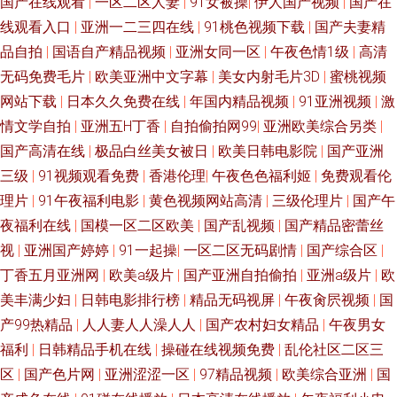
国产在线观看
|
一区二区人妻
|
91女被操
|
伊人国产视频
|
国产在
在线视频 午夜18禁在线 先锋久久资源 一本道娱乐网 中文日韩在线播放 91在
线观看入口
|
亚洲一二三四在线
|
91桃色视频下载
|
国产夫妻精
线视频网站总站 变态另类先锋 国产精品无吗 加勒比成人AV影院 久操视频在
品自拍
|
国语自产精品视频
|
亚洲女同一区
|
午夜色情1级
|
高清
无码免费毛片
|
欧美亚洲中文字幕
|
美女内射毛片3D
|
蜜桃视频
线 久久精品中文字幕麻豆 免费人成网三级片 日韩精品在线人妻 亚洲色图欧
网站下载
|
日本久久免费在线
|
年国内精品视频
|
91亚洲视频
|
激
情文学自拍
|
亚洲五H丁香
|
自拍偷拍网99
|
亚洲欧美综合另类
|
美色图天美 91草人网站 91久久九色蝌蚪 91在线视频观看 99日精品 超踫社
国产高清在线
|
极品白丝美女被日
|
欧美日韩电影院
|
国产亚洲
三级
|
91视频观看免费
|
香港伦理
|
午夜色色福利姬
|
免费观看伦
区男人天堂 三级片网络 91国标精品 91影院成人 成人深夜 福利午夜 91网址
理片
|
91午夜福利电影
|
黄色视频网站高清
|
三级伦理片
|
国产午
夜福利在线
|
国模一区二区欧美
|
国产乱视频
|
国产精品密蕾丝
美女视频在线观看 波多野结衣成人片 大香蕉久人 国产夫妻自拍A片 国内国
视
|
亚洲国产婷婷
|
91一起操
|
一区二区无码剧情
|
国产综合区
|
产精品天干天干 久艹网伊人 日韩精品黄色 欧美精品久久天 日韩中文字幕 天
丁香五月亚洲网
|
欧美a级片
|
国产亚洲自拍偷拍
|
亚洲a级片
|
欧
美丰满少妇
|
日韩电影排行榜
|
精品无码视屏
|
午夜肏屄视频
|
国
天干夜夜艹 影音先锋AV一区 91n中文字幕 91国家免费在线观看 欧美精品ab
产99热精品
|
人人妻人人澡人人
|
国产农村妇女精品
|
午夜男女
福利
|
日韩精品手机在线
|
操碰在线视频免费
|
乱伦社区二区三
亚洲黄色网络 91大神看片网 91九色熟女露脸 91熟女豆花视频 aV不卡在线看
区
|
国产色片网
|
亚洲涩涩一区
|
97精品视频
|
欧美综合亚洲
|
国