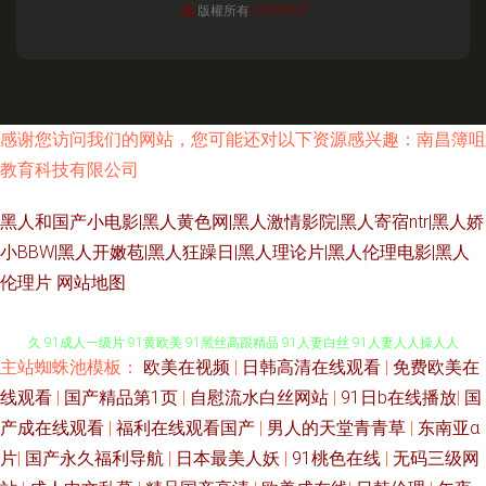
備
版權所有
SITEMAP
感谢您访问我们的网站，您可能还对以下资源感兴趣：南昌簿咀
教育科技有限公司
黑人和国产小电影|黑人黄色网|黑人激情影院|黑人寄宿ntr|黑人娇
小BBW|黑人开嫩苞|黑人狂躁日|黑人理论片|黑人伦理电影|黑人
伦理片
网站地图
主站蜘蛛池模板：
欧美在视频
|
日韩高清在线观看
|
免费欧美在
成人午夜无码福利视频 影音先锋AV资源人妻 97总资源免费资源站 色色欧美
线观看
|
国产精品第1页
|
自慰流水白丝网站
|
91日b在线播放
|
国
产成在线观看
|
福利在线观看国产
|
男人的天堂青青草
|
东南亚α
久 91成人一级片 91黄欧美 91黑丝高跟精品 91人妻白丝 91人妻人人操人人
片
|
国产永久福利导航
|
日本最美人妖
|
91桃色在线
|
无码三级网
91免费在线破视频 微拍福利伦理 五月伊人大香蕉 影音先锋草莓AV 亚洲图区