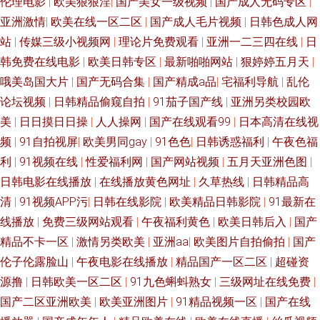
伦理电影
|
欧美狠狠淫
|
国产美女一级视频
|
国产成人无码专区
|
亚洲激情
|
欧美在线一区二区
|
国产成人毛片视频
|
日韩色成人网
站
|
传媒三级小视频网
|
理论片免费观看
|
亚洲一二三四在线
|
日
韩免费在线电影
|
欧美日韩专区
|
最新啪啪网站
|
狠婷婷五月天
|
哦美岛国大片
|
国产无码合集
|
国产精成a品
|
宅福利导航
|
乱伦
论坛视频
|
日韩精品偷窥自拍
|
91茄子国产线
|
亚洲另类校园欧
美
|
日日摸日日操
|
人人操网
|
国产在线观看99
|
日本高清在线视
频
|
91自拍视屏
|
欧美男同gay
|
91色色
|
日韩诱惑福利
|
午夜色福
利
|
91视频在线
|
性爱福利网
|
国产网站视频
|
五月天亚洲色图
|
日韩电影在线播放
|
在线播放黄色网址
|
久草热线
|
日韩精品高
清
|
91视频APP污
|
日韩在线影院
|
欧美精品日韩影院
|
91最新在
线播放
|
免费三级网站观看
|
午夜福利黄色
|
欧美日韩后入
|
国产
精品不卡一区
|
激情另类欧美
|
亚洲aa
|
欧美图片自拍偷拍
|
国产
伦子伦露脸山
|
午夜电影在线播放
|
精品国产一区二区
|
超碰资
源撸
|
日韩欧美一区二区
|
91九色蝌蚪熟女
|
三级网址在线免费
|
国产二区亚洲欧美
|
欧美亚洲图片
|
91精品视频一区
|
国产在线