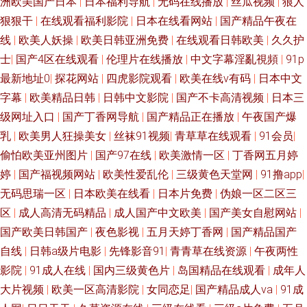
洲欧美国产日本
|
日本福利导航
|
无码在线播放
|
丝瓜视频
|
狼人
狠狠干
|
在线观看福利影院
|
日本在线看网站
|
国产精品午夜在
线
|
欧美人妖操
|
欧美日韩亚洲免费
|
在线观看日韩欧美
|
久久护
士
|
国产4区在线观看
|
伦理片在线播放
|
中文字幕淫亂視頻
|
91p
最新地址0
|
探花网站
|
四虎影院观看
|
欧美在线v有码
|
日本中文
字幕
|
欧美精品日韩
|
日韩中文影院
|
国产不卡高清视频
|
日本三
级网址入口
|
国产丁香网导航
|
国产精品正在播放
|
午夜国产爆
乳
|
欧美男人狂操美女
|
丝袜91视频
|
青草草在线观看
|
91会员
|
偷怕欧美亚州图片
|
国产97在线
|
欧美激情一区
|
丁香网五月婷
婷
|
国产福视频网站
|
欧美性爱乱伦
|
三级黄色天堂网
|
91撸app
|
无码思瑞一区
|
日本欧美在线看
|
日本片免费
|
伪娘一区二区三
区
|
成人高清无码精品
|
成人国产中文欧美
|
国产美女自慰网站
|
国产欧美日韩国产
|
夜色影视
|
五月天婷丁香网
|
国产精品国产
自线
|
日韩a级片电影
|
先锋影音91
|
青青草在线资源
|
午夜两性
影院
|
91成人在线
|
国内三级黄色片
|
岛国精品在线观看
|
成年人
大片视频
|
欧美一区高清影院
|
女同恋足
|
国产精品成人va
|
91成