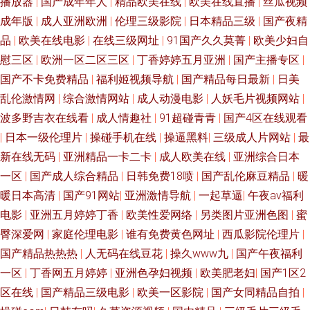
播放器
|
国产成年年人
|
精品欧美在线
|
欧美在线直播
|
丝瓜视频
成年版
|
成人亚洲欧洲
|
伦理三级影院
|
日本精品三级
|
国产夜精
品
|
欧美在线电影
|
在线三级网址
|
91国产久久莫菁
|
欧美少妇自
慰三区
|
欧洲一区二区三区
|
丁香婷婷五月亚洲
|
国产主播专区
|
国产不卡免费精品
|
福利姬视频导航
|
国产精品每日最新
|
日美
乱伦激情网
|
综合激情网站
|
成人动漫电影
|
人妖毛片视频网站
|
波多野吉衣在线看
|
成人情趣社
|
91超碰青青
|
国产4区在线观看
|
日本一级伦理片
|
操碰手机在线
|
操逼黑料
|
三级成人片网站
|
最
新在线无码
|
亚洲精品一卡二卡
|
成人欧美在线
|
亚洲综合日本
一区
|
国产成人综合精品
|
日韩免费18喷
|
国产乱伦麻豆精品
|
暖
暖日本高清
|
国产91网站
|
亚洲激情导航
|
一起草逼
|
午夜av福利
电影
|
亚洲五月婷婷丁香
|
欧美性爱网络
|
另类图片亚洲色图
|
蜜
臀深爱网
|
家庭伦理电影
|
谁有免费黄色网址
|
西瓜影院伦理片
|
国产精品热热热
|
人无码在线豆花
|
操久www九
|
国产午夜福利
一区
|
丁香网五月婷婷
|
亚洲色孕妇视频
|
欧美肥老妇
|
国产1区2
区在线
|
国产精品三级电影
|
欧美一区影院
|
国产女同精品自拍
|