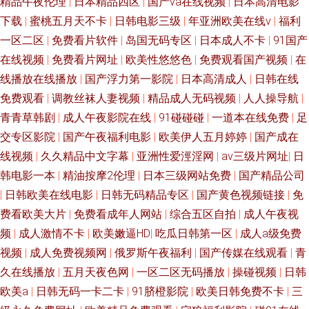
精品午夜伦理
|
日本精品四区
|
国产va在线视频
|
日本高清电影
下载
|
蜜桃五月天不卡
|
日韩电影三级
|
年亚洲欧美在线v
|
福利
一区二区
|
免费看片软件
|
岛国无码专区
|
日本成人不卡
|
91国产
在线视频
|
免费看片网址
|
欧美性悠悠色
|
免费观看国产视频
|
在
线播放在线播放
|
国产浮力第一影院
|
日本高清成人
|
日韩在线
免费观看
|
调教丝袜人妻视频
|
精品成人无码视频
|
人人操导航
|
青青草韩剧
|
成人午夜影院在线
|
91碰碰碰
|
一道本在线免费
|
足
交专区影院
|
国产午夜福利电影
|
欧美伊人五月婷婷
|
国产成在
线视频
|
久久精品中文字幕
|
亚洲性爱涇淫网
|
av三级片网址
|
日
韩电影一本
|
精油按摩2伦理
|
日本三级网站免费
|
国产精品公司
|
日韩欧美在线电影
|
日韩无码精品专区
|
国产黄色视频链接
|
免
费看欧美大片
|
免费看成年人网站
|
综合五区自拍
|
成人午夜视
频
|
成人激情不卡
|
欧美嫩逼HD
|
吃瓜日韩第一区
|
成人a级免费
视频
|
成人免费视频网
|
俄罗斯午夜福利
|
国产传媒在线观看
|
青
久在线播放
|
五月天夜色网
|
一区二区无码播放
|
操碰视频
|
日韩
欧美a
|
日韩无码一卡二卡
|
91脐橙影院
|
欧美日韩免费不卡
|
三