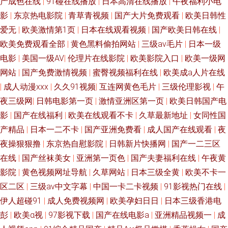
产成色在线
|
91碰在线播放
|
日本高清在线播放
|
午夜福利小电
豆奶导航东京热 韩日a级 玖玖精爱爱 日本韩国A片 少妇无码一区日韩 91国语
影
|
东京热电影院
|
青草青视频
|
国产大片免费观看
|
欧美日韩性
爱无
|
欧美激情第1页
|
日本在线观看视频
|
国产欧美日韩在线
|
对白短视频 91在线微拍视频 www蜜桃tv 国产黑料福利社 久久艹an 男人的天
欧美免费观看全部
|
黄色黑料偷拍网站
|
三级av毛片
|
日本一级
堂网黄 人妖伪娘扩肛 少妇熟女一区二区 91豆花10 91视频在线观看免费 国
电影
|
美国一级AV
|
伦理片在线影院
|
欧美影院入口
|
欧美一级网
网站
|
国产免费激情视频
|
蜜臀视频福利在线
|
欧美成a人片在线
产福利一区二区在线 九草免费在线 麻豆尤物视频 青草无码一区二区 日日夜
|
成人动漫xxx
|
久久91视频
|
互连网黄色毛片
|
三级伦理影视
|
午
夜三级网
|
日韩电影第一页
|
激情亚洲区第一页
|
欧美日韩国产电
夜肏妹子 五月婷婷激情深爱网 91在钱视频 国产精品精品自在线拍 玖玖在线
影
|
国产在线福利
|
欧美在线观看不卡
|
久草最新地址
|
女同性国
产精品
|
日本一二不卡
|
国产亚洲免费看
|
成人国产在线观看
|
夜
资源 人妻在线官网 深爱婷婷网 91av免费观看视频入口 91黄在线看 91视频
夜操狠狠撸
|
东京热自慰影院
|
日韩新片快播网
|
国产一二三区
免费入口 丁香婷婷乱鲁 九草精品在线 欧美男女性交 日韩成人黄色免费av 性
在线
|
国产丝袜美女
|
亚洲第一页色
|
国产夫妻福利在线
|
午夜黄
影院
|
黄色视频网址导航
|
久草网站
|
日本三级全黄
|
欧美不卡一
催残变态bdsm 91久久海角 欧美性爱第四页 东方AV在线国内自拍 久久人妻
区二区
|
三级av中文字幕
|
中国一卡二卡视频
|
91影视热门在线
|
伊人超碰91
|
成人免费视频网
|
欧美孕妇日日
|
日本三级香港电
操你妹逼片网站 99中文化产品在线看 91V在线 91综合网海角社区色 国产麻
彭
|
欧美α视
|
97影视下载
|
国产在线电影a
|
亚洲精品视频一
|
成